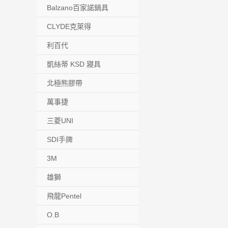
Balzano百家諾鍋具
CLYDE克萊得
利百代
凱絲蒂 KSD 寢具
北極熊膠帶
萬事捷
三菱UNI
SDI手牌
3M
雄獅
飛龍Pentel
O.B