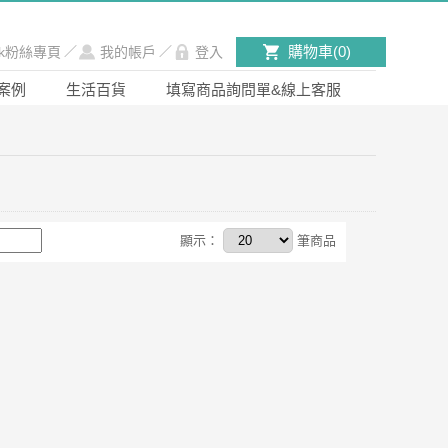
購物車(
0
)
ook粉絲專頁
／
我的帳戶
／
登入
案例
生活百貨
填寫商品詢問單&線上客服
顯示：
筆商品