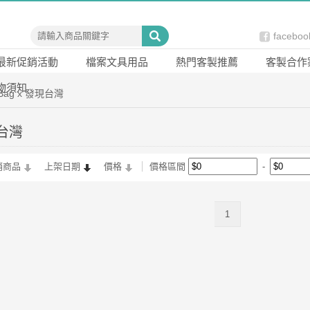
faceb
最新促銷活動
檔案文具用品
熱門客製推薦
客製合作
物須知
 Bag x 發現台灣
現台灣
銷商品
上架日期
價格
價格區間
1