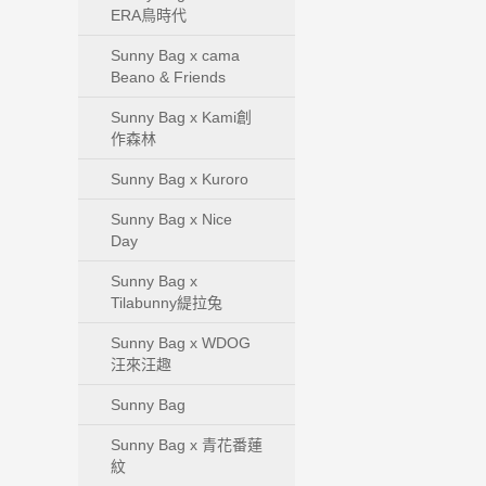
ERA鳥時代
Sunny Bag x cama
Beano & Friends
Sunny Bag x Kami創
作森林
Sunny Bag x Kuroro
Sunny Bag x Nice
Day
Sunny Bag x
Tilabunny緹拉兔
Sunny Bag x WDOG
汪來汪趣
Sunny Bag
Sunny Bag x 青花番蓮
紋