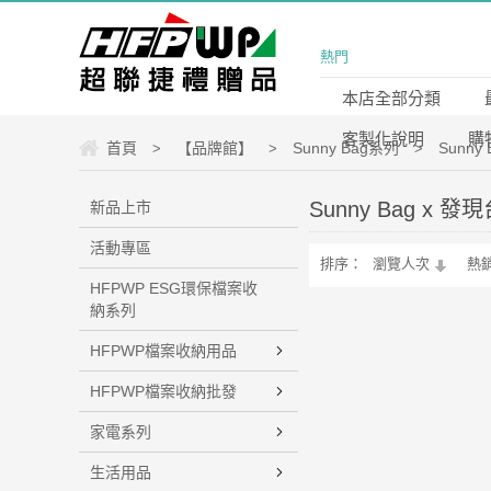
熱門
本店全部分類
客製化說明
購
首頁
【品牌館】
Sunny Bag系列
Sunny
>
>
>
Sunny Bag x 發
新品上市
活動專區
排序：
瀏覽人次
熱
HFPWP ESG環保檔案收
納系列
HFPWP檔案收納用品
HFPWP檔案收納批發
家電系列
生活用品