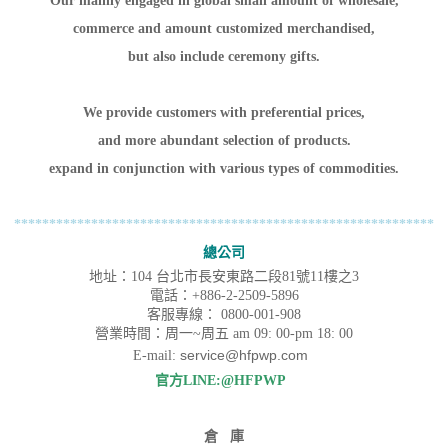
Our mainly engaged in global small amount of wholesale,
commerce and amount customized merchandised,
but also include ceremony gifts.
We provide customers with preferential prices,
and more abundant selection of products.
expand in conjunction with various types of commodities.
************************************************************
總公司
地址：104 台北市長安東路二段81號11樓之3
電話：+886-2-2509-5896
客服專線：
0800-001-908
營業時間：周一~周五 am 09: 00-pm 18: 00
service@hfpwp.com
E-mail:
官方LINE:@HFPWP
倉 庫