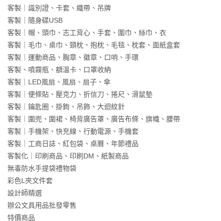
客製｜識別證、卡套、織帶、吊牌
客製｜隨身碟USB
客製｜帽、頭巾、志工背心、手套、圍巾、絲巾、衣
客製｜毛巾、桌巾、頸枕、抱枕、毛毯、枕套、面紙盒套
客製｜運動商品、胸章、徽章、口哨、手環
客製、噴霧瓶、額溫卡、口罩收納
客製｜LED風扇、風扇、扇子、傘
客製｜便條貼、壓克力、折信刀、捲尺、滑鼠墊
客製｜鑰匙圈、掛鉤、吊飾、大迴紋針
客製｜圍兜、圍裙、椅背廣告罩、廣告布條、旗幟、腰帶
客製｜手機架、快充線、行動電源、手機套
客製｜工商日誌、紅包袋、桌曆、年節禮品
客製化｜印刷商品、印刷DM、紙製商品
無毒防水手提袋禮物袋
彩色L夾文件套
設計師精選
辦公文具用品批發零售
特價商品