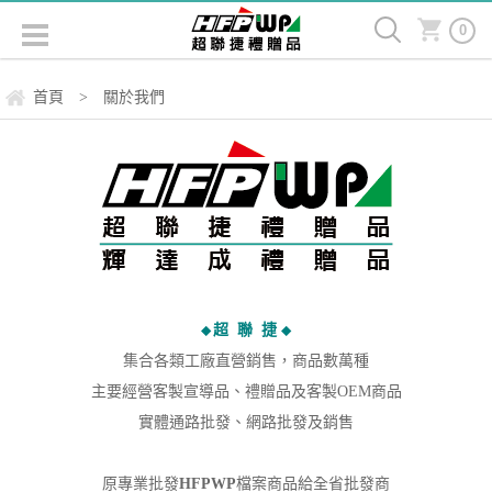
0
首頁
關於我們
>
超 聯 捷
◆
◆
集合各類工廠直營銷售，商品數萬種
主要經營客製宣導品、禮贈品及客製OEM商品
實體通路批發、網路批發及銷售
原專業批發
HFPWP
檔案商品給全省批發商