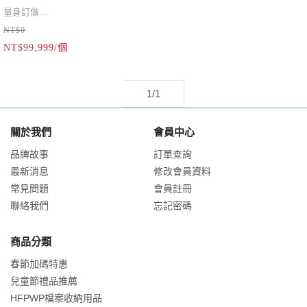
S1-PVCZIP-OR9
量身訂做
NT$0
多種尺寸,多種厚度
NT$99,999/個
單面印刷,雙面印刷
單色印刷,彩色印刷
夾鏈袋,拉鍊
1/1
多種選擇
關於我們
會員中心
品牌故事
訂單查詢
最新消息
修改會員資料
常見問題
會員註冊
聯絡我們
忘記密碼
商品分類
春節加碼特惠
兒童節禮品推薦
HFPWP檔案收納用品