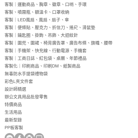
客製｜運動商品、胸章、徽章、口哨、手環
客製、噴霧瓶、額溫卡、口罩收納
客製｜LED風扇、風扇、扇子、傘
客製｜便條貼、壓克力、折信刀、捲尺、滑鼠墊
客製｜鑰匙圈、掛鉤、吊飾、大迴紋針
客製｜圍兜、圍裙、椅背廣告罩、廣告布條、旗幟、腰帶
客製｜手機架、快充線、行動電源、手機套
客製｜工商日誌、紅包袋、桌曆、年節禮品
客製化｜印刷商品、印刷DM、紙製商品
無毒防水手提袋禮物袋
彩色L夾文件套
設計師精選
辦公文具用品批發零售
特價商品
生活用品
最新型錄
PP板客製