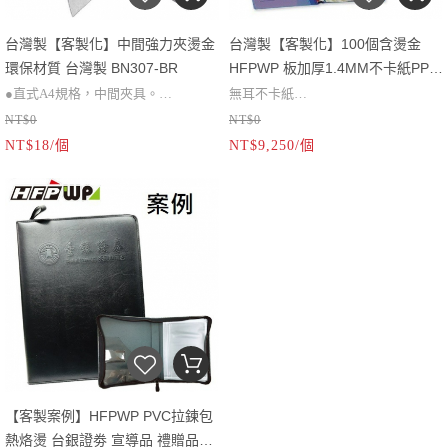
台灣製【客製化】中間強力夾燙金
台灣製【客製化】100個含燙金
環保材質 台灣製 BN307-BR
HFPWP 板加厚1.4MM不卡紙PP
無耳 3孔夾 環保無毒 台灣製
●直式A4規格，中間夾具。
無耳不卡紙
TC530AB
NT$0
NT$0
●採強力夾資料不須打孔。
●直式A4。無耳.
NT$18/個
NT$9,250/個
●顏色可做分類。
●進口圓型1英寸3孔夾
接受 Logo燙金
內壓四角袋
接受 Logo燙金.印刷.
【客製案例】HFPWP PVC拉鍊包
熱烙燙 台銀證劵 宣導品 禮贈品