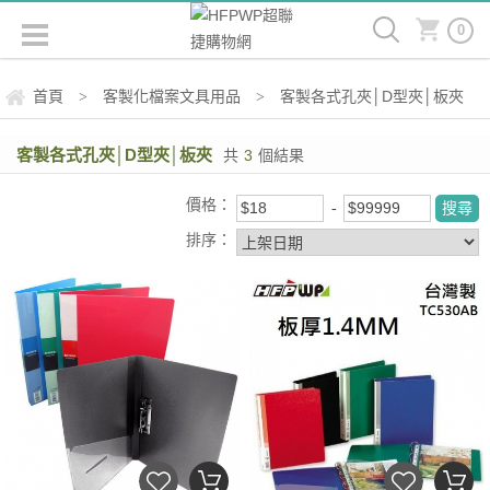
0
首頁
客製化檔案文具用品
客製各式孔夾│D型夾│板夾
>
>
客製各式孔夾│D型夾│板夾
共
3
個結果
價格：
排序：