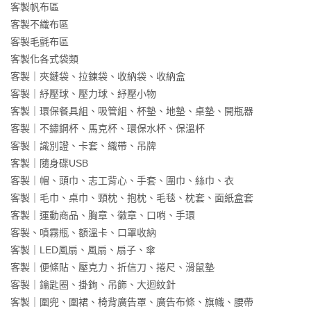
客製帆布區
客製不織布區
客製毛氈布區
客製化各式袋類
客製｜夾鏈袋、拉鍊袋、收納袋、收納盒
客製｜紓壓球、壓力球、紓壓小物
客製｜環保餐具組、吸管組、杯墊、地墊、桌墊、開瓶器
客製｜不鏽鋼杯、馬克杯、環保水杯、保溫杯
客製｜識別證、卡套、織帶、吊牌
客製｜隨身碟USB
客製｜帽、頭巾、志工背心、手套、圍巾、絲巾、衣
客製｜毛巾、桌巾、頸枕、抱枕、毛毯、枕套、面紙盒套
客製｜運動商品、胸章、徽章、口哨、手環
客製、噴霧瓶、額溫卡、口罩收納
客製｜LED風扇、風扇、扇子、傘
客製｜便條貼、壓克力、折信刀、捲尺、滑鼠墊
客製｜鑰匙圈、掛鉤、吊飾、大迴紋針
客製｜圍兜、圍裙、椅背廣告罩、廣告布條、旗幟、腰帶