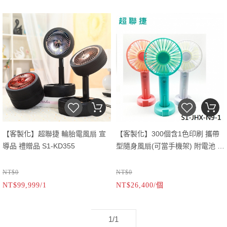
【客製化】超聯捷 輪胎電風扇 宣
【客製化】300個含1色印刷 攜帶
導品 禮贈品 S1-KD355
型隨身風扇(可當手機架) 附電池 宣
導品 禮贈品 S1-JHX-N9
NT$0
NT$0
NT$99,999/1
NT$26,400/個
1/1