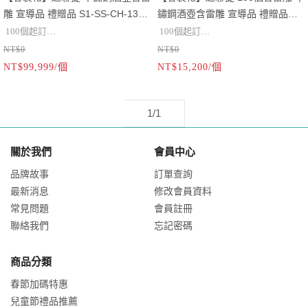
雕 宣導品 禮贈品 S1-SS-CH-13-
鏽鋼酒壺含雷雕 宣導品 禮贈品
OR1
S1-SS-CH-13
100個起訂
100個起訂
NT$0
NT$0
材質：不鏽鋼
材質：不鏽鋼
NT$99,999/個
NT$15,200/個
容量:6oz
容量:6oz
4oz
4oz
可加雷雕
可加雷雕
1/1
關於我們
會員中心
品牌故事
訂單查詢
最新消息
修改會員資料
常見問題
會員註冊
聯絡我們
忘記密碼
商品分類
春節加碼特惠
兒童節禮品推薦