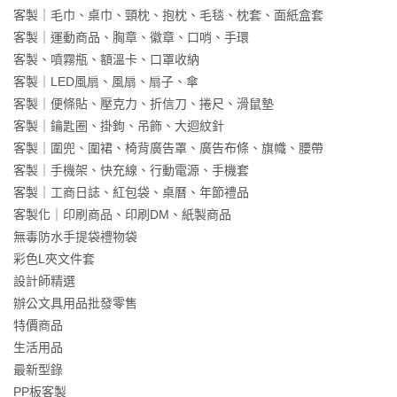
客製｜毛巾、桌巾、頸枕、抱枕、毛毯、枕套、面紙盒套
客製｜運動商品、胸章、徽章、口哨、手環
客製、噴霧瓶、額溫卡、口罩收納
客製｜LED風扇、風扇、扇子、傘
客製｜便條貼、壓克力、折信刀、捲尺、滑鼠墊
客製｜鑰匙圈、掛鉤、吊飾、大迴紋針
客製｜圍兜、圍裙、椅背廣告罩、廣告布條、旗幟、腰帶
客製｜手機架、快充線、行動電源、手機套
客製｜工商日誌、紅包袋、桌曆、年節禮品
客製化｜印刷商品、印刷DM、紙製商品
無毒防水手提袋禮物袋
彩色L夾文件套
設計師精選
辦公文具用品批發零售
特價商品
生活用品
最新型錄
PP板客製