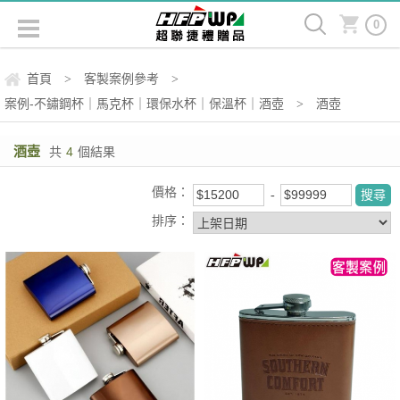
0
首頁
客製案例參考
>
>
案例-不鏽鋼杯｜馬克杯｜環保水杯｜保溫杯｜酒壺
酒壺
>
酒壺
共
4
個結果
價格：
排序：