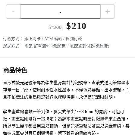
-
+
$
210
$
300
付款方式：
線上刷卡 / ATM 轉帳 / 貨到付款
運送方式：
宅配[訂單滿999免運費] / 宅配貨到付款(免運費)
商品特色
直液式螢光記號筆專為學生量身設計的記號筆，直液式透明筆桿墨水
存量一目了然，使用耐水性水性墨水，不僅色彩鮮豔、出水流暢，而
且不怕標注的重點與記號遇水模糊污損，永保鏢記清晰鮮明。
學生畫重點喜歡一筆到位，斜尖式筆尖1～3.5mm的寬度，可粗可
細，畫重點剛剛好一畫搞定；為課本畫重點時最討厭線條東歪西扭，
所以學生幾乎都會用直尺輔助，但是記號筆緊貼著直尺邊緣畫線，每
每造成筆尖與直尺側邊污損，留下難看的黑線痕跡。