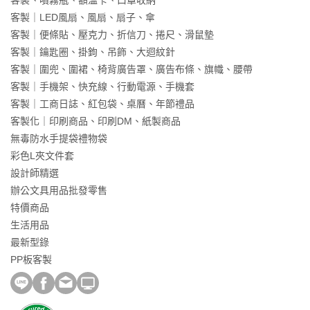
客製、噴霧瓶、額溫卡、口罩收納
客製｜LED風扇、風扇、扇子、傘
客製｜便條貼、壓克力、折信刀、捲尺、滑鼠墊
客製｜鑰匙圈、掛鉤、吊飾、大迴紋針
客製｜圍兜、圍裙、椅背廣告罩、廣告布條、旗幟、腰帶
客製｜手機架、快充線、行動電源、手機套
客製｜工商日誌、紅包袋、桌曆、年節禮品
客製化｜印刷商品、印刷DM、紙製商品
無毒防水手提袋禮物袋
彩色L夾文件套
設計師精選
辦公文具用品批發零售
特價商品
生活用品
最新型錄
PP板客製