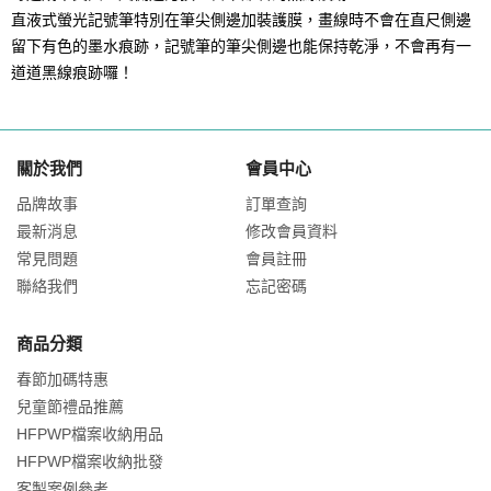
直液式螢光記號筆特別在筆尖側邊加裝護膜，畫線時不會在直尺側邊
留下有色的墨水痕跡，記號筆的筆尖側邊也能保持乾淨，不會再有一
道道黑線痕跡囉！
關於我們
會員中心
品牌故事
訂單查詢
最新消息
修改會員資料
常見問題
會員註冊
聯絡我們
忘記密碼
商品分類
春節加碼特惠
兒童節禮品推薦
HFPWP檔案收納用品
HFPWP檔案收納批發
客製案例參考