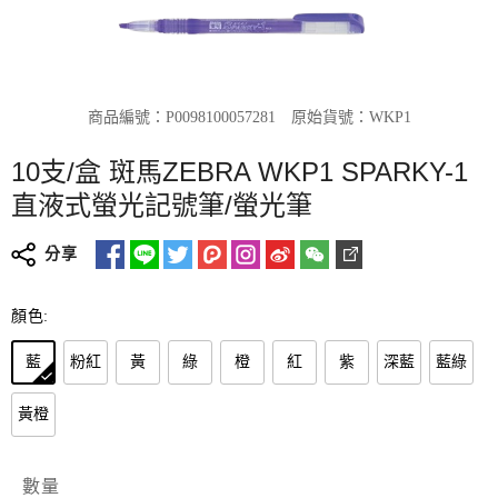
商品編號：P0098100057281
原始貨號：WKP1
10支/盒 斑馬ZEBRA WKP1 SPARKY-1
直液式螢光記號筆/螢光筆
分享
顏色:
藍
粉紅
黃
綠
橙
紅
紫
深藍
藍綠
黃橙
數量