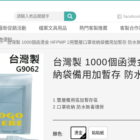
faceb
最新促銷活動
檔案文具用品
熱門客製推薦
客製合作
物須知
台灣製 1000個函燙金 HFPWP 2用雙層口罩收納袋備用加暫存 防水無毒
>
台灣製 1000個函燙
納袋備用加暫存 防水無
1.雙層備用區加暫存區
2.口罩收納.防水無毒環保
燙金
貼貼紙
顏色: