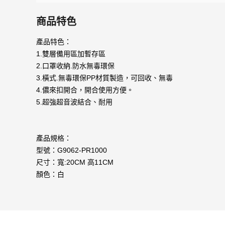
商品特色
產品特色：
1.雙層備用區加暫存區
2.口罩收納.防水無毒環保
3.橫式.無毒環保PP材質製造，可回收、無毒
4.儂來扣開合，開合使用方便。
5.超強超音波結合、耐用
產品規格：
型號：G9062-PR1000
尺寸：寬:20CM 高11CM
顏色：白