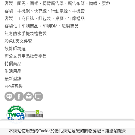
客製｜圍兜、圍裙、椅背廣告罩、廣告布條、旗幟、腰帶
客製｜手機架、快充線、行動電源、手機套
客製｜工商日誌、紅包袋、桌曆、年節禮品
客製化｜印刷商品、印刷DM、紙製商品
無毒防水手提袋禮物袋
彩色L夾文件套
設計師精選
辦公文具用品批發零售
特價商品
生活用品
最新型錄
PP板客製
本網站使用您的Cookie於優化網站及您的購物經驗。繼續瀏覽網
HFPWP超聯捷購物網版權所有 © copyright Reserved.