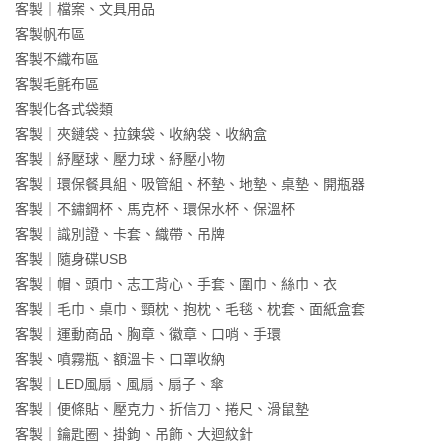
客製｜檔案、文具用品
客製帆布區
客製不織布區
客製毛氈布區
客製化各式袋類
客製｜夾鏈袋、拉鍊袋、收納袋、收納盒
客製｜紓壓球、壓力球、紓壓小物
客製｜環保餐具組、吸管組、杯墊、地墊、桌墊、開瓶器
客製｜不鏽鋼杯、馬克杯、環保水杯、保溫杯
客製｜識別證、卡套、織帶、吊牌
客製｜隨身碟USB
客製｜帽、頭巾、志工背心、手套、圍巾、絲巾、衣
客製｜毛巾、桌巾、頸枕、抱枕、毛毯、枕套、面紙盒套
客製｜運動商品、胸章、徽章、口哨、手環
客製、噴霧瓶、額溫卡、口罩收納
客製｜LED風扇、風扇、扇子、傘
客製｜便條貼、壓克力、折信刀、捲尺、滑鼠墊
客製｜鑰匙圈、掛鉤、吊飾、大迴紋針