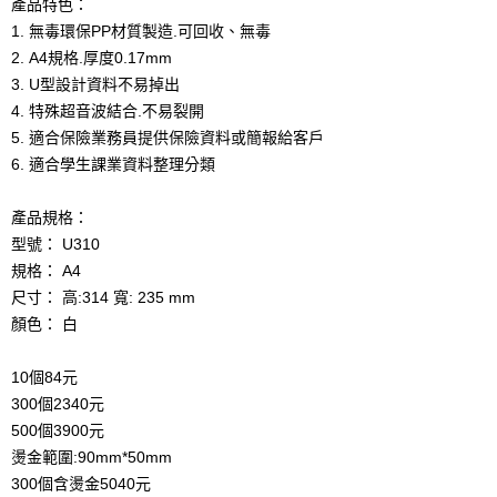
產品特色：
1. 無毒環保PP材質製造.可回收、無毒
2. A4規格.厚度0.17mm
3. U型設計資料不易掉出
4. 特殊超音波結合.不易裂開
5. 適合保險業務員提供保險資料或簡報給客戶
6. 適合學生課業資料整理分類
產品規格：
型號： U310
規格： A4
尺寸： 高:314 寬: 235 mm
顏色： 白
10個84元
300個2340元
500個3900元
燙金範圍:90mm*50mm
300個含燙金5040元