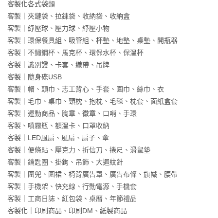
客製化各式袋類
客製｜夾鏈袋、拉鍊袋、收納袋、收納盒
客製｜紓壓球、壓力球、紓壓小物
客製｜環保餐具組、吸管組、杯墊、地墊、桌墊、開瓶器
客製｜不鏽鋼杯、馬克杯、環保水杯、保溫杯
客製｜識別證、卡套、織帶、吊牌
客製｜隨身碟USB
客製｜帽、頭巾、志工背心、手套、圍巾、絲巾、衣
客製｜毛巾、桌巾、頸枕、抱枕、毛毯、枕套、面紙盒套
客製｜運動商品、胸章、徽章、口哨、手環
客製、噴霧瓶、額溫卡、口罩收納
客製｜LED風扇、風扇、扇子、傘
客製｜便條貼、壓克力、折信刀、捲尺、滑鼠墊
客製｜鑰匙圈、掛鉤、吊飾、大迴紋針
客製｜圍兜、圍裙、椅背廣告罩、廣告布條、旗幟、腰帶
客製｜手機架、快充線、行動電源、手機套
客製｜工商日誌、紅包袋、桌曆、年節禮品
客製化｜印刷商品、印刷DM、紙製商品