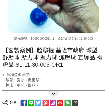
商品編號：P0098100051142
原始貨號：S1-11-30-005
【客製案例】超聯捷 基隆市政府 球型
舒壓球 壓力球 握力球 減壓球 宣導品 禮
贈品 S1-11-30-005-OR1
1. 多種造型可選~
球型、愛心、橄欖球、
棒球、網球、籃球。
2. 另有迷你版壓力求鑰匙圈，亦可印刷logo。
更多詳細介紹
商品可印刷.
分享
商品多種: