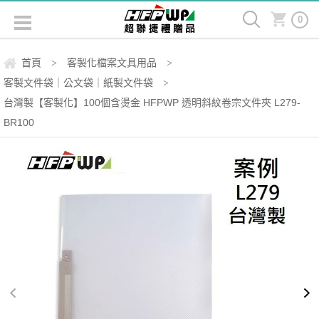
0
首頁
客製化檔案文具用品
>
>
客製文件袋｜公文袋｜紙製文件袋
>
台灣製【客製化】100個含燙金 HFPWP 透明斜紋卷宗文件夾 L279-
BR100