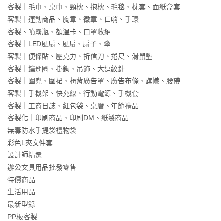
客製｜毛巾、桌巾、頸枕、抱枕、毛毯、枕套、面紙盒套
客製｜運動商品、胸章、徽章、口哨、手環
客製、噴霧瓶、額溫卡、口罩收納
客製｜LED風扇、風扇、扇子、傘
客製｜便條貼、壓克力、折信刀、捲尺、滑鼠墊
客製｜鑰匙圈、掛鉤、吊飾、大迴紋針
客製｜圍兜、圍裙、椅背廣告罩、廣告布條、旗幟、腰帶
客製｜手機架、快充線、行動電源、手機套
客製｜工商日誌、紅包袋、桌曆、年節禮品
客製化｜印刷商品、印刷DM、紙製商品
無毒防水手提袋禮物袋
彩色L夾文件套
設計師精選
辦公文具用品批發零售
特價商品
生活用品
最新型錄
PP板客製