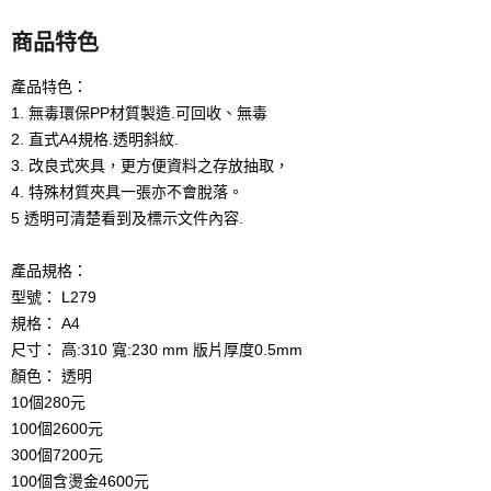
商品特色
產品特色：
1. 無毒環保PP材質製造.可回收、無毒
2. 直式A4規格.透明斜紋.
3. 改良式夾具，更方便資料之存放抽取，
4. 特殊材質夾具一張亦不會脫落。
5 透明可清楚看到及標示文件內容.
產品規格：
型號： L279
規格： A4
尺寸： 高:310 寬:230 mm 版片厚度0.5mm
顏色： 透明
10個280元
100個2600元
300個7200元
100個含燙金4600元